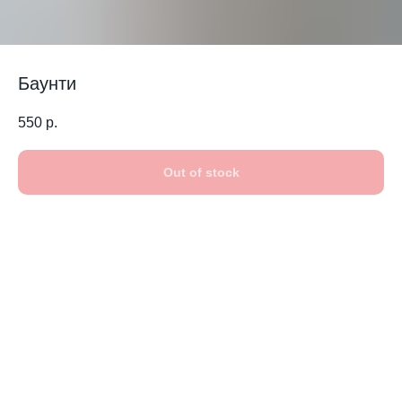
Баунти
550
р.
Out of stock