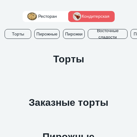
Ресторан
Кондитерская
Восточные
Торты
Пирожные
Пирожки
П
сладости
Торты
Заказные торты
Пирожные